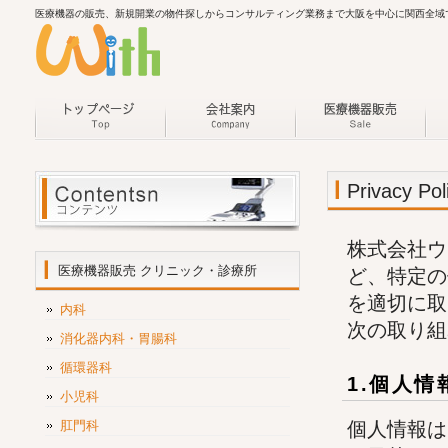
医療機器の販売、新規開業の物件探しからコンサルティング業務まで大阪を中心に関西全域
Privacy Pol
株式会社ウ
医療機器販売 クリニック・診療所
ど、特定の
を適切に取
内科
次の取り組
消化器内科・胃腸科
循環器科
1.個人
小児科
肛門科
個人情報は